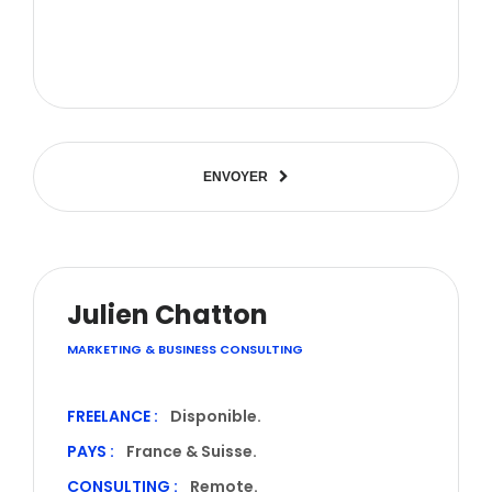
E
N
V
O
Y
E
R
Julien Chatton
MARKETING & BUSINESS CONSULTING
FREELANCE :
Disponible.
PAYS :
France & Suisse.
CONSULTING :
Remote.